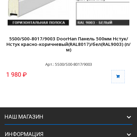
5S00/S00-8017/9003 DoorHan Панель 500мм Нстук/
Нстук красно-коричневый(RAL8017)/бел(RAL9003) (п/
м)
Арт.: 5S00/S00-8017/9003
1 980 ₽
1
НАШ МАГАЗИН
ИНФОРМАЦИЯ