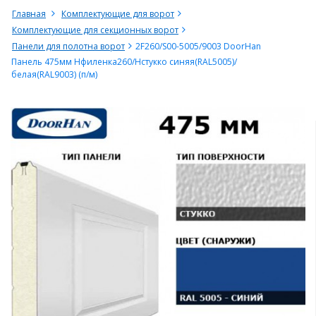
Главная
Комплектующие для ворот
Комплектующие для секционных ворот
Панели для полотна ворот
2F260/S00-5005/9003 DoorHan
Панель 475мм Нфиленка260/Нстукко синяя(RAL5005)/
белая(RAL9003) (п/м)