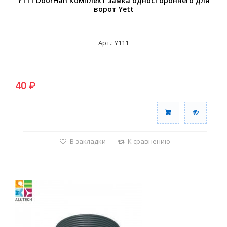
Y111 DoorHan Комплект замка одностороннего для
ворот Yett
Арт.: Y111
40 ₽
В закладки
К сравнению