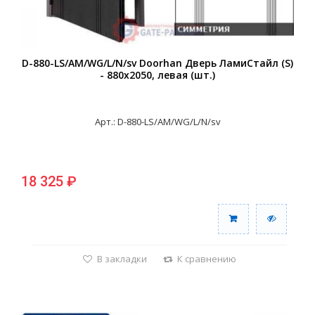
D-880-LS/AM/WG/L/N/sv Doorhan Дверь ЛамиСтайл (S)
- 880х2050, левая (шт.)
Арт.: D-880-LS/AM/WG/L/N/sv
18 325 ₽
В закладки
К сравнению