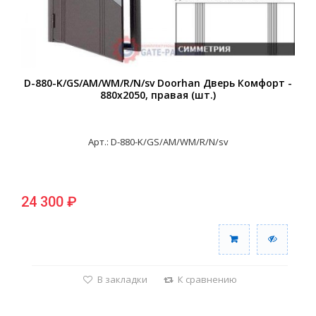
D-880-K/GS/AM/WM/R/N/sv Doorhan Дверь Комфорт -
880х2050, правая (шт.)
Арт.: D-880-K/GS/AM/WM/R/N/sv
24 300 ₽
В закладки
К сравнению