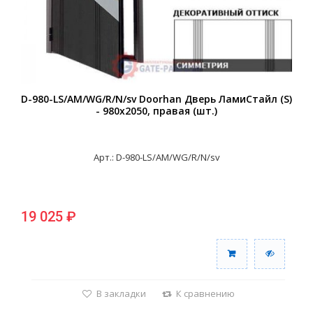
D-980-LS/AM/WG/R/N/sv Doorhan Дверь ЛамиСтайл (S)
- 980х2050, правая (шт.)
Арт.: D-980-LS/AM/WG/R/N/sv
19 025 ₽
В закладки
К сравнению