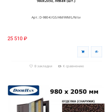
980х2050, левая (шт.)
Арт.: D-980-K/GS/AM/WM/L/N/sv
25 510 ₽
В закладки
К сравнению