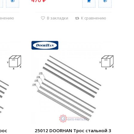
470 ₽
авнению
В закладки
К сравнению
рос
25012 DOORHAN Трос стальной 3