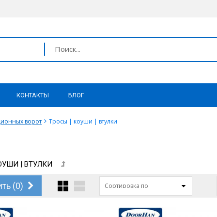
КОНТАКТЫ
БЛОГ
ционных ворот
Тросы | коуши | втулки
ОУШИ | ВТУЛКИ
ть (
0
)
Сортировка по