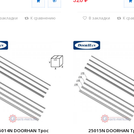
320 ₽
 закладки
К сравнению
В закладки
К ср
5014N DOORHAN Трос
25015N DOORHAN Т