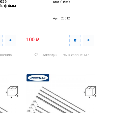
055
мм (п/м)
й, ф 6мм
Арт.: 25012
100 ₽
авнению
В закладки
К сравнению