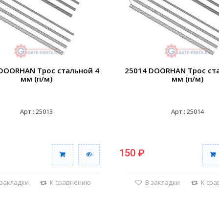
DOORHAN Трос стальной 4
25014 DOORHAN Трос ст
мм (п/м)
мм (п/м)
Арт.: 25013
Арт.: 25014
150 ₽
 закладки
К сравнению
В закладки
К ср