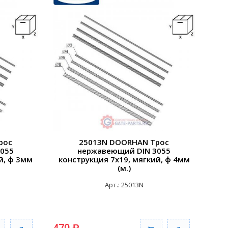
рос
25013N DOORHAN Трос
055
нержавеющий DIN 3055
й, ф 3мм
конструкция 7х19, мягкий, ф 4мм
(м.)
Арт.: 25013N