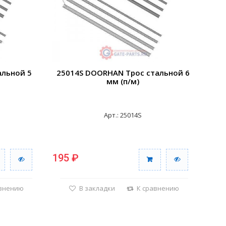
альной 5
25014S DOORHAN Трос стальной 6
мм (п/м)
Арт.: 25014S
195 ₽
авнению
В закладки
К сравнению