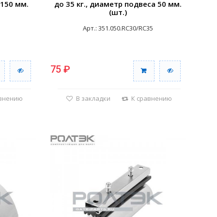
 150 мм.
до 35 кг., диаметр подвеса 50 мм.
(шт.)
Арт.: 351.050.RC30/RC35
75 ₽
авнению
В закладки
К сравнению