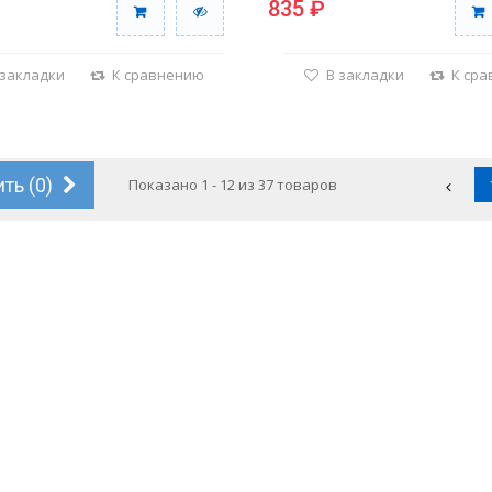
835 ₽
 закладки
К сравнению
В закладки
К ср
ть (
0
)
Показано 1 - 12 из 37 товаров