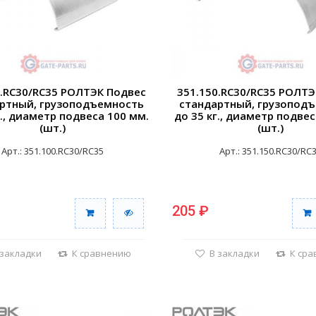
0.RC30/RC35 РОЛТЭК Подвес
351.150.RC30/RC35 РОЛТЭ
ртный, грузоподъемность
стандартный, грузопод
г., диаметр подвеса 100 мм.
до 35 кг., диаметр подвес
(шт.)
(шт.)
Арт.: 351.100.RC30/RC35
Арт.: 351.150.RC30/RC
205 ₽
 закладки
К сравнению
В закладки
К ср