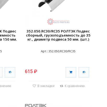
К Подвес
352.050.RC30/RC35 РОЛТЭК Подвес
ъемность
сборный, грузоподъемность до 35
а 150 мм.
кг., диаметр подвеса 50 мм. (шт.)
35
Арт.: 352.050.RC30/RC35
615 ₽
авнению
В закладки
К сравнению