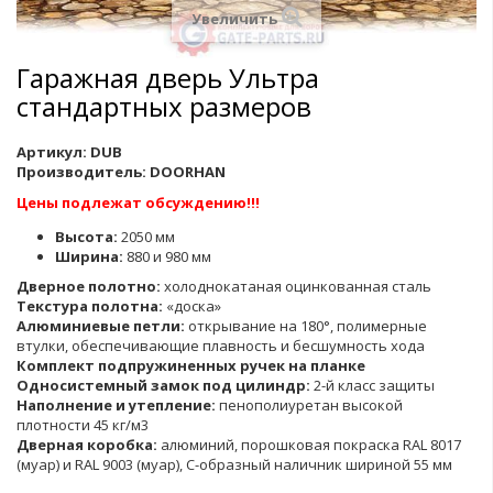
Увеличить
Гаражная дверь Ультра
стандартных размеров
Артикул:
DUB
Производитель:
DOORHAN
Цены подлежат обсуждению!!!
Высота:
2050 мм
Ширина:
880 и 980 мм
Дверное полотно:
холоднокатаная оцинкованная сталь
Текстура полотна:
«доска»
Алюминиевые петли:
открывание на 180°, полимерные
втулки, обеспечивающие плавность и бесшумность хода
Комплект подпружиненных ручек на планке
Односистемный замок под цилиндр:
2-й класс защиты
Наполнение и утепление:
пенополиуретан высокой
плотности 45 кг/м3
Дверная коробка:
алюминий, порошковая покраска RAL 8017
(муар) и RAL 9003 (муар), С-образный наличник шириной 55 мм