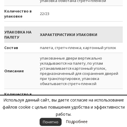
упаковка обмотана стретч-пленкой
Количество в
22/23
упаковке
УПАКОВКА НА
ХАРАКТЕРИСТИКИ УПАКОВКИ
ПАЛЕТУ
Состав
палета, стретч-пленка, картонный уголок
упакованные двери вертикально
укладываются на палету, по углам
устанавливается картонный уголок,
Описание
предназначенный для сохранения дверей
при транспортировке, упаковка
обматывается стретч-пленкой
Количество в
32
упаковке
Используя данный сайт, вы даете согласие на использование
файлов cookie с целью повышения удобства и эффективности
Дверь можно перевозить в упаковке изготовителя как в
работы.
вертикальном, так и в горизонтальном положении всеми
Подробнее
Понятно
видами крытого транспорта или в контейнерах.