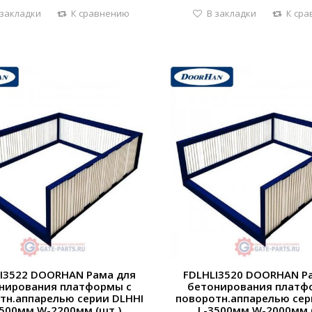
 закладки
К сравнению
В закладки
К ср
I3522 DOORHAN Рама для
FDLHLI3520 DOORHAN Р
нирования платформы с
бетонирования платф
тн.аппарелью серии DLHHI
поворотн.аппарелью сер
3500мм,W-2200мм (шт.)
L-3500мм,W-2000мм 