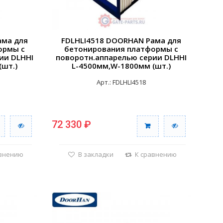
ама для
FDLHLI4518 DOORHAN Рама для
ормы с
бетонирования платформы с
ии DLHHI
поворотн.аппарелью серии DLHHI
(шт.)
L-4500мм,W-1800мм (шт.)
Арт.: FDLHLI4518
72 330 ₽
авнению
В закладки
К сравнению