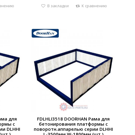
авнению
В закладки
К сравнению
ама для
FDLHLI3518 DOORHAN Рама для
ормы с
бетонирования платформы с
ии DLHHI
поворотн.аппарелью серии DLHHI
(шт.)
L-3500мм,W-1800мм (шт.)