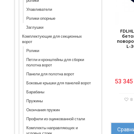
ролики
Улавливатели
Ролики опорные
Заглушки
FDLHL
бето
Комплектующие для секционных
поворо
ворот
L-
Ролики
Петли и кронштейны для сборки
полотна ворот
Панели для полотна ворот
53 345
Боковые крышки для панелей ворот
Барабаны
В
Пружины
Окончания пружин
Профили из оцинкованной стали
Комплекты направляющих и
Сравни
угловых стоек