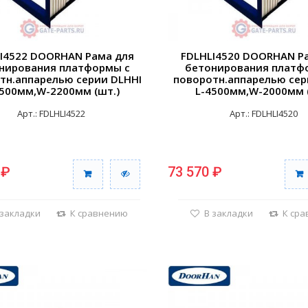
I4522 DOORHAN Рама для
FDLHLI4520 DOORHAN Р
нирования платформы с
бетонирования платф
тн.аппарелью серии DLHHI
поворотн.аппарелью сер
4500мм,W-2200мм (шт.)
L-4500мм,W-2000мм 
Арт.: FDLHLI4522
Арт.: FDLHLI4520
 ₽
73 570 ₽
 закладки
К сравнению
В закладки
К ср