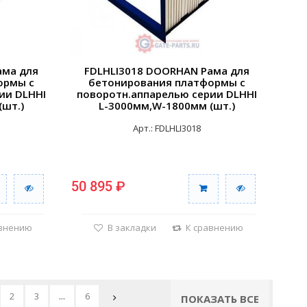
ама для
FDLHLI3018 DOORHAN Рама для
ормы с
бетонирования платформы с
ии DLHHI
поворотн.аппарелью серии DLHHI
(шт.)
L-3000мм,W-1800мм (шт.)
Арт.: FDLHLI3018
50 895 ₽
авнению
В закладки
К сравнению
2
3
...
6
ПОКАЗАТЬ ВСЕ