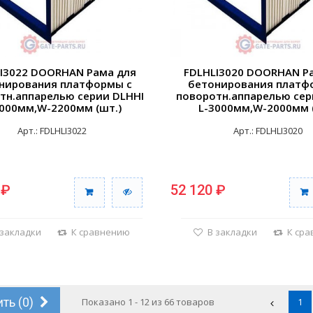
I3022 DOORHAN Рама для
FDLHLI3020 DOORHAN Р
нирования платформы с
бетонирования платф
тн.аппарелью серии DLHHI
поворотн.аппарелью сер
3000мм,W-2200мм (шт.)
L-3000мм,W-2000мм 
Арт.: FDLHLI3022
Арт.: FDLHLI3020
 ₽
52 120 ₽
 закладки
К сравнению
В закладки
К ср
ть (
0
)
Показано 1 - 12 из 66 товаров
1