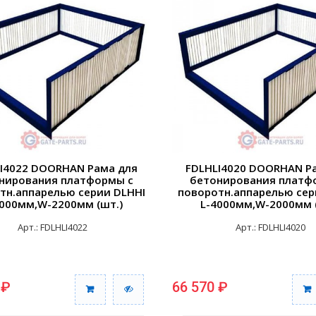
I4022 DOORHAN Рама для
FDLHLI4020 DOORHAN Р
нирования платформы с
бетонирования платф
тн.аппарелью серии DLHHI
поворотн.аппарелью сер
4000мм,W-2200мм (шт.)
L-4000мм,W-2000мм 
Арт.: FDLHLI4022
Арт.: FDLHLI4020
 ₽
66 570 ₽