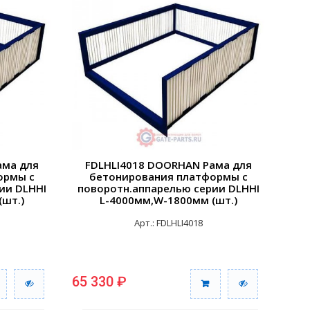
ама для
FDLHLI4018 DOORHAN Рама для
ормы с
бетонирования платформы с
ии DLHHI
поворотн.аппарелью серии DLHHI
(шт.)
L-4000мм,W-1800мм (шт.)
Арт.: FDLHLI4018
65 330 ₽