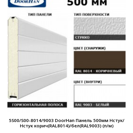
5S00/S00-8014/9003 DoorHan Панель 500мм Нстук/
Нстук корич(RAL8014)/бел(RAL9003) (п/м)
Н