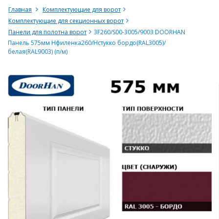
Главная
Комплектующие для ворот
Комплектующие для секционных ворот
Панели для полотна ворот
3F260/S00-3005/9003 DOORHAN
Панель 575мм Нфиленка260/Нстукко бордо(RAL3005)/
белая(RAL9003) (п/м)