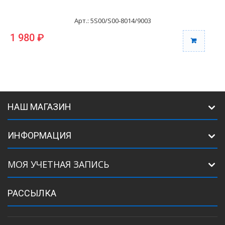
Арт.: 5S00/S00-8014/9003
1 980 ₽
1
НАШ МАГАЗИН
ИНФОРМАЦИЯ
МОЯ УЧЕТНАЯ ЗАПИСЬ
РАССЫЛКА