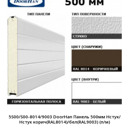
5S00/S00-8014/9003 DoorHan Панель 500мм Нстук/
Нстук корич(RAL8014)/бел(RAL9003) (п/м)
Н