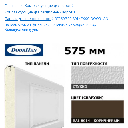
Главная
Комплектующие для ворот
Комплектующие для секционных ворот
Панели для полотна ворот
3F260/S00-8014/9003 DOORHAN
Панель 575мм Нфиленка260/Нстукко корич(RAL8014)/
белая(RAL9003) (п/м)