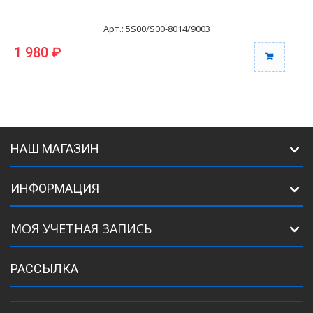
Арт.: 5S00/S00-8014/9003
1 980 ₽
1
НАШ МАГАЗИН
ИНФОРМАЦИЯ
МОЯ УЧЕТНАЯ ЗАПИСЬ
РАССЫЛКА