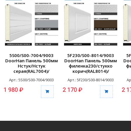
5S00/S00-7004/9003
5F230/S00-8014/9003
5
DoorHan Панель 500мм
DoorHan Панель 500мм
Do
Нстук/Нстук
филенка230/стукко
фи
серая(RAL7004)/
корич(RAL8014)/
бел(RAL9003) (п/м)
белая(RAL9003) (п/м)
Арт.: 5S00/S00-7004/9003
Арт.: 5F230/S00-8014/9003
Ар
1 980 ₽
2 170 ₽
2 1