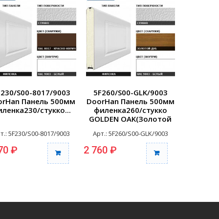
F230/S00-8017/9003
5F260/S00-GLK/9003
5F260/
orHan Панель 500мм
DoorHan Панель 500мм
DoorHan
ленка230/стукко...
филенка260/стукко
филенк
GOLDEN OAK(Золотой
WENG
дуб)/белая(RAL9003)...
бел(RA
т.: 5F230/S00-8017/9003
Арт.: 5F260/S00-GLK/9003
Арт.: 5F
70 ₽
2 760 ₽
2 760 ₽