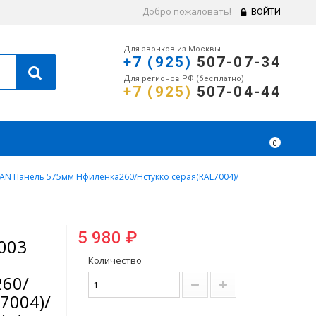
Добро пожаловать!
ВОЙТИ
Для звонков из Москвы
+7 (925)
507-07-34
Для регионов РФ (бесплатно)
+7 (925)
507-04-44
0
AN Панель 575мм Нфиленка260/Нстукко серая(RAL7004)/
5 980 ₽
003
Количество
60/
7004)/