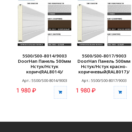
5S00/S00-8014/9003
5S00/S00-8017/9003
DoorHan Панель 500мм
DoorHan Панель 500мм
Нстук/Нстук
Нстук/Нстук красно-
корич(RAL8014)/
коричневый(RAL8017)/
бел(RAL9003) (п/м)
бел(RAL9003) (п/м)
Арт.: 5S00/S00-8014/9003
Арт.: 5S00/S00-8017/9003
1 980 ₽
1 980 ₽