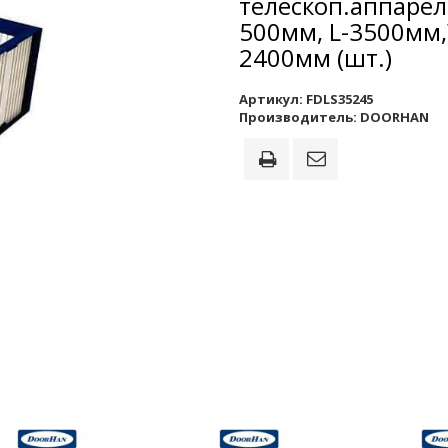
телескоп.аппаре
500мм, L-3500мм
2400мм (шт.)
Артикул:
FDLS35245
Производитель:
DOORHAN