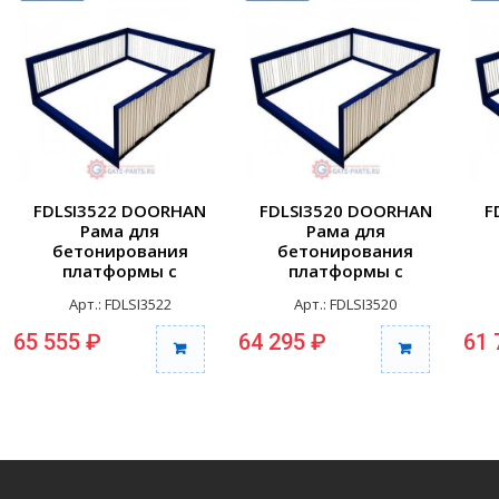
FDLSI3522 DOORHAN
FDLSI3520 DOORHAN
F
Рама для
Рама для
бетонирования
бетонирования
платформы с
платформы с
телескоп.аппарелью
телескоп.аппарелью
т
Арт.: FDLSI3522
Арт.: FDLSI3520
серии DSI,...
серии DSI,...
65 555 ₽
64 295 ₽
61 