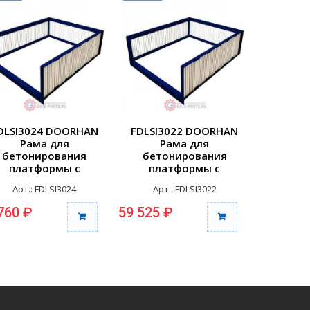
DLSI3024 DOORHAN
FDLSI3022 DOORHAN
FDLSI2
Рама для
Рама для
Р
бетонирования
бетонирования
бето
платформы с
платформы с
пла
елескоп.аппарелью
телескоп.аппарелью
телеск
Арт.: FDLSI3024
Арт.: FDLSI3022
Арт.
серии DSI,...
серии DSI,...
сер
760 ₽
59 525 ₽
54 540 