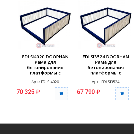
FDLSI4020 DOORHAN
FDLSI3524 DOORHAN
Рама для
Рама для
бетонирования
бетонирования
платформы с
платформы с
телескоп.аппарелью
телескоп.аппарелью
Арт.: FDLSI4020
Арт.: FDLSI3524
серии DSI,...
серии DSI,...
70 325 ₽
67 790 ₽