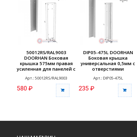
50012RS/RAL9003
DIP05-475L DOORHAN
DOORHAN Боковая
Боковая крышка
крышка 575мм правая
универсальная 0,5мм с
усиленная для панелей с
отверстиями
отверстиями для...
крашенная 475мм левая
Арт.: 50012RS/RAL9003
Арт.: DIP05-475L
(шт.)
580 ₽
235 ₽