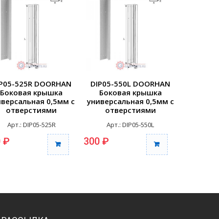
IP05-525R DOORHAN
DIP05-550L DOORHAN
DIP05-
Боковая крышка
Боковая крышка
Боко
иверсальная 0,5мм с
универсальная 0,5мм с
универса
отверстиями
отверстиями
отв
крашенная 525мм
крашенная 550мм левая
краше
Арт.: DIP05-525R
Арт.: DIP05-550L
Арт.
правая (шт.)
(шт.)
пра
 ₽
300 ₽
300 ₽