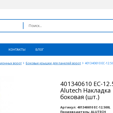
КОНТАКТЫ
БЛОГ
ционных ворот
Боковые крышки для панелей ворот
401340610 EC-12.50
401340610 EC-12.
Alutech Накладка
боковая (шт.)
Артикул:
401340610 EC-12.500L
Производитель:
ALUTECH