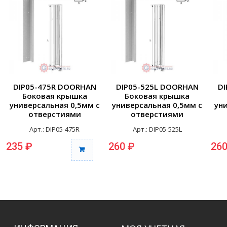
DIP05-475R DOORHAN
DIP05-525L DOORHAN
D
Боковая крышка
Боковая крышка
универсальная 0,5мм с
универсальная 0,5мм с
ун
отверстиями
отверстиями
крашенная 475мм
крашенная 525мм левая
Арт.: DIP05-475R
Арт.: DIP05-525L
правая (шт.)
(шт.)
235 ₽
260 ₽
260