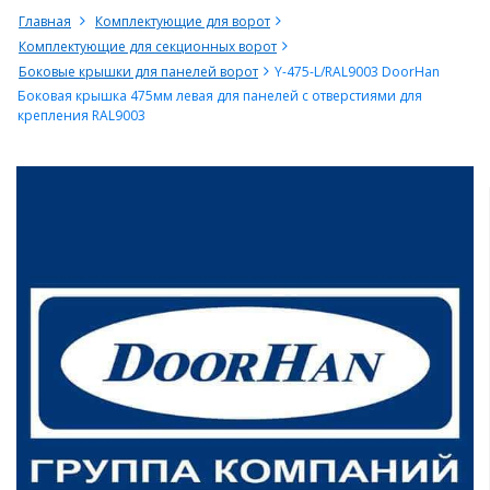
Главная
Комплектующие для ворот
Комплектующие для секционных ворот
Боковые крышки для панелей ворот
Y-475-L/RAL9003 DoorHan
Боковая крышка 475мм левая для панелей с отверстиями для
крепления RAL9003