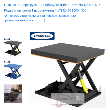
Главная
Перегрузочное оборудование
Подъемные столы
Подъемные столы 1 пара ножниц
LT352450.3000.1400
DOORHAN Стол подъемный 3500х2400х500 Н1400
грузоподъемностью 3т (шт.)
Увеличить