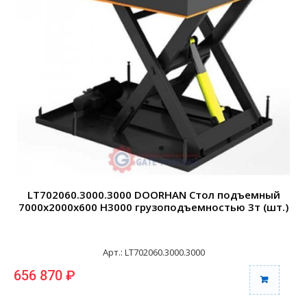
LT702060.3000.3000 DOORHAN Стол подъемный
7000х2000х600 Н3000 грузоподъемностью 3т (шт.)
Арт.: LT702060.3000.3000
656 870 ₽
6