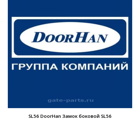
SL56 DoorHan Замок боковой SL56