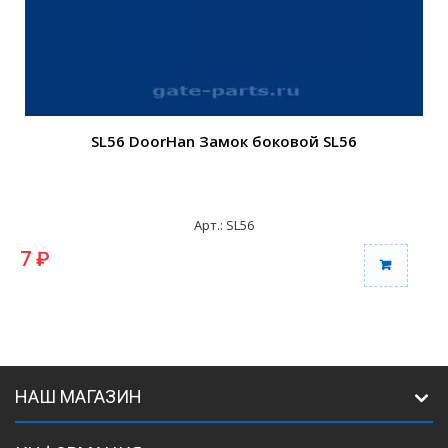
SL56 DoorHan Замок боковой SL56
Арт.: SL56
7 ₽
9
НАШ МАГАЗИН