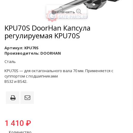
Увеличить
KPU70S DoorHan Капсула
регулируемая KPU70S
Артикул:
KPU70S
Производитель:
DOORHAN
Сталь
KPU70S — для октагонального вала 70 мм. Применяется c
суппортом с подшипниками
BS32 и BS42.
1 410 ₽
Количество