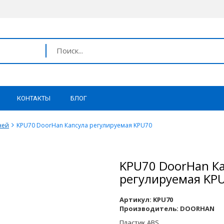
КОНТАКТЫ
БЛОГ
ней
KPU70 DoorHan Капсула регулируемая KPU70
KPU70 DoorHan К
регулируемая KP
Артикул:
KPU70
Производитель:
DOORHAN
Пластик ABS