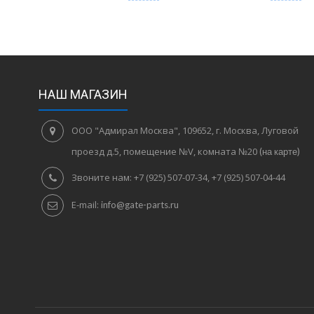
НАШ МАГАЗИН
ООО "Адмирал Москва", 109652, г. Москва, Луговой
проезд д.5, помещение №V, комната №20
(на карте)
Звоните нам:
+7 (925) 507-07-34, +7 (925) 507-04-44
E-mail:
info@gate-parts.ru