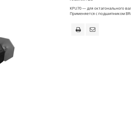
KPU70 — для октагонального вал
Применяется с подшипником BR