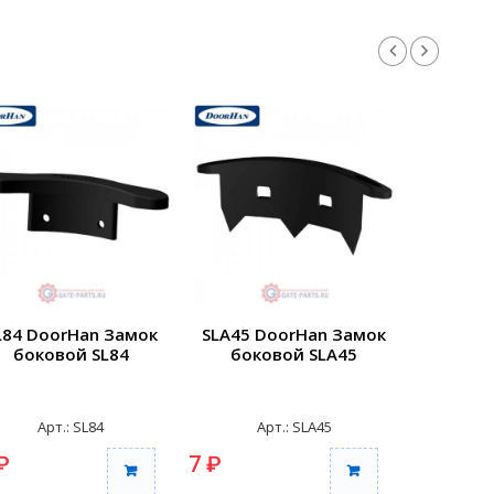
L84 DoorHan Замок
SLA45 DoorHan Замок
SLA58 D
боковой SL84
боковой SLA45
боко
Арт.: SL84
Арт.: SLA45
Ар
₽
7 ₽
7 ₽