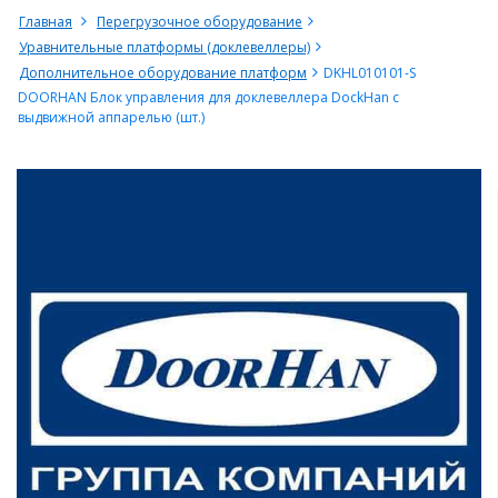
Главная
Перегрузочное оборудование
Уравнительные платформы (доклевеллеры)
Дополнительное оборудование платформ
DKHL010101-S
DOORHAN Блок управления для доклевеллера DockHan с
выдвижной аппарелью (шт.)