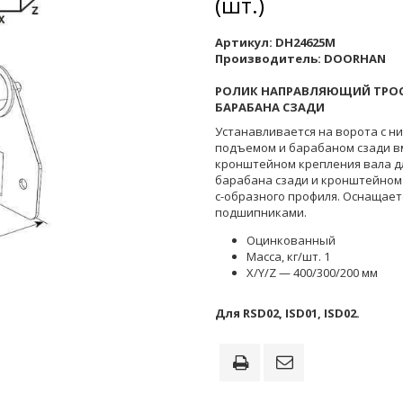
(шт.)
Артикул:
DH24625M
Производитель:
DOORHAN
РОЛИК НАПРАВЛЯЮЩИЙ ТРОС
БАРАБАНА СЗАДИ
Устанавливается на ворота с н
подъемом и барабаном сзади в
кронштейном крепления вала д
барабана сзади и кронштейном
c-образного профиля. Оснащает
подшипниками.
Оцинкованный
Масса, кг/шт. 1
X/Y/Z — 400/300/200 мм
Для RSD02, ISD01, ISD02.