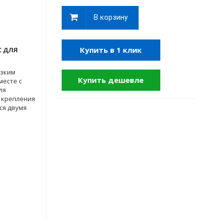
В корзину
Купить в 1 клик
 ДЛЯ
изким
Купить дешевле
месте с
ля
 крепления
ся двумя