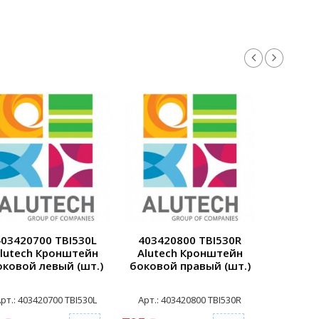
403420700 TBI530L
403420800 TBI530R
403421
lutech Кронштейн
Alutech Кронштейн
Alutec
оковой левый (шт.)
боковой правый (шт.)
боковой
рт.: 403420700 TBI530L
Арт.: 403420800 TBI530R
Арт.: 40