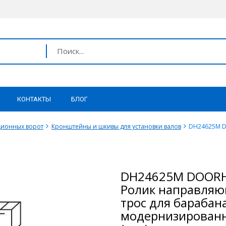
КОНТАКТЫ
БЛОГ
ционных ворот
Кронштейны и шкивы для установки валов
DH24625M D
DH24625M DOOR
Ролик направля
трос для барабан
модернизирован