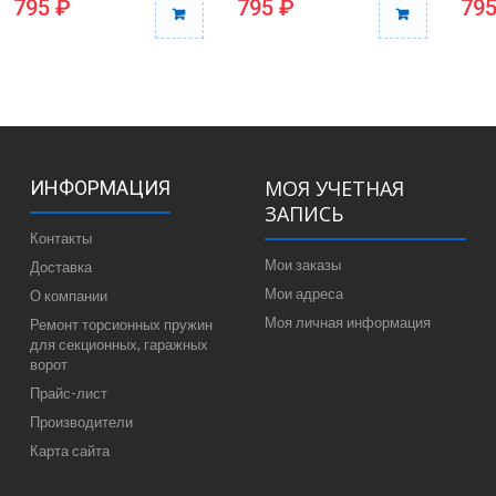
795 ₽
795 ₽
795
МОЯ УЧЕТНАЯ
ИНФОРМАЦИЯ
ЗАПИСЬ
Контакты
Мои заказы
Доставка
Мои адреса
О компании
Моя личная информация
Ремонт торсионных пружин
для секционных, гаражных
ворот
Прайс-лист
Производители
Карта сайта