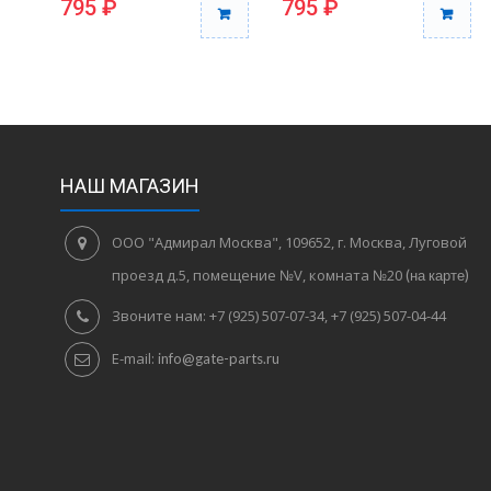
795 ₽
795 ₽
НАШ МАГАЗИН
ООО "Адмирал Москва", 109652, г. Москва, Луговой
проезд д.5, помещение №V, комната №20
(на карте)
Звоните нам:
+7 (925) 507-07-34, +7 (925) 507-04-44
E-mail:
info@gate-parts.ru