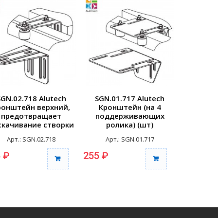
SGN.02.718 Alutech
SGN.01.717 Alutech
SGN.01
ронштейн верхний,
Кронштейн (на 4
Кронш
предотвращает
поддерживающих
подд
скачивание створки
ролика) (шт)
р
(шт)
испо
Арт.: SGN.02.718
Арт.: SGN.01.717
Арт.
козы
 ₽
255 ₽
440 ₽