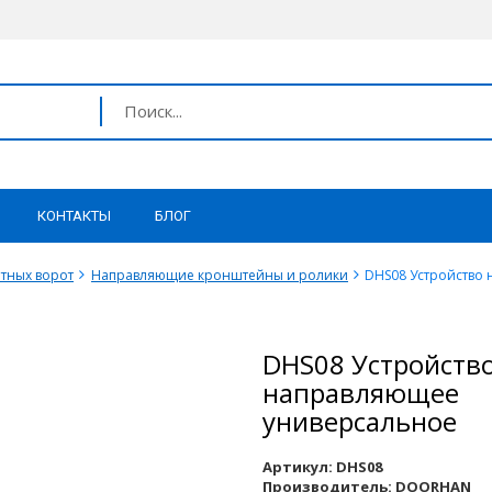
КОНТАКТЫ
БЛОГ
тных ворот
Направляющие кронштейны и ролики
DHS08 Устройство
DHS08 Устройств
направляющее
универсальное
Артикул:
DHS08
Производитель:
DOORHAN