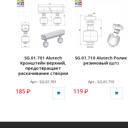
SG.01.701 Alutech
SG.01.710 Alutech Ролик
Кронштейн верхний,
резиновый (шт)
предотвращает
раскачивание створки
(шт)
Арт.: SG.01.701
Арт.: SG.01.710
185 ₽
119 ₽