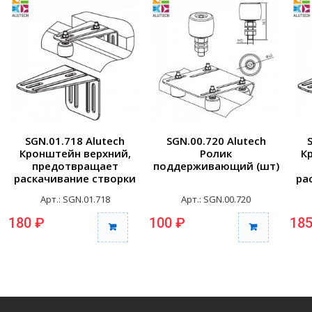
SGN.01.718 Alutech
SGN.00.720 Alutech
Кронштейн верхний,
Ролик
К
предотвращает
поддерживающий (шт)
раскачивание створки
ра
(шт)
Арт.: SGN.01.718
Арт.: SGN.00.720
180 ₽
100 ₽
185