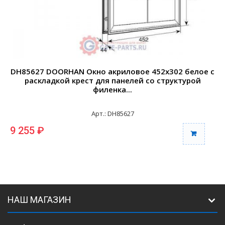
DH85627 DOORHAN Окно акриловое 452х302 белое с
D
раскладкой крест для панелей со структурой
филенка...
Арт.: DH85627
9 255 ₽
9
НАШ МАГАЗИН