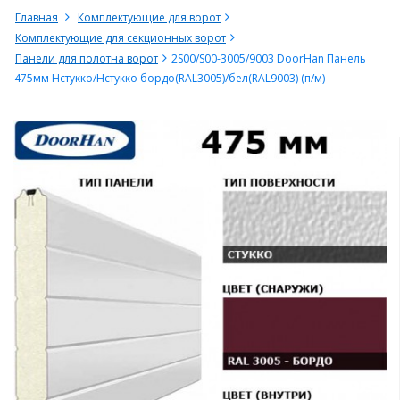
Главная
Комплектующие для ворот
Комплектующие для секционных ворот
Панели для полотна ворот
2S00/S00-3005/9003 DoorHan Панель
475мм Нстукко/Нстукко бордо(RAL3005)/бел(RAL9003) (п/м)