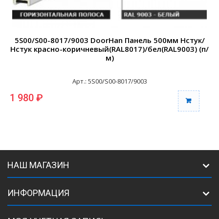
5S00/S00-8017/9003 DoorHan Панель 500мм Нстук/
Нстук красно-коричневый(RAL8017)/бел(RAL9003) (п/
м)
Арт.: 5S00/S00-8017/9003
1 980 ₽
1
НАШ МАГАЗИН
ИНФОРМАЦИЯ