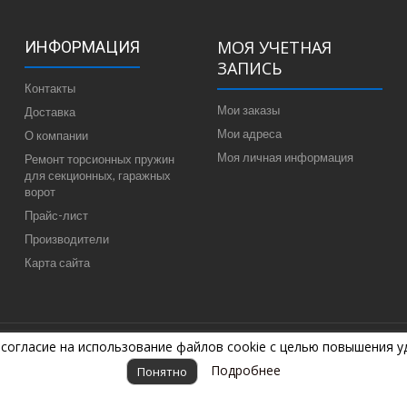
МОЯ УЧЕТНАЯ
ИНФОРМАЦИЯ
ЗАПИСЬ
Контакты
Мои заказы
Доставка
Мои адреса
О компании
Моя личная информация
Ремонт торсионных пружин
для секционных, гаражных
ворот
Прайс-лист
Производители
Карта сайта
 согласие на использование файлов cookie с целью повышения 
7-04-44
Подробнее
Понятно