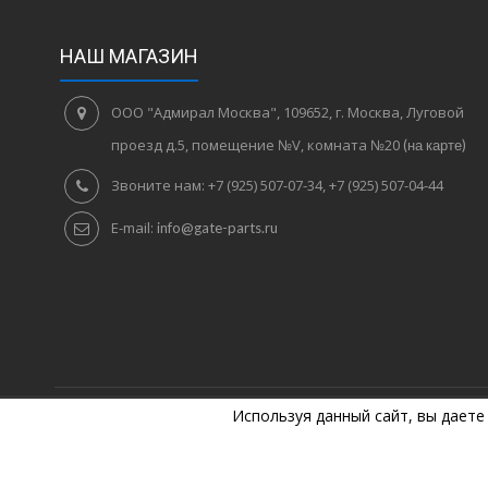
НАШ МАГАЗИН
ООО "Адмирал Москва", 109652, г. Москва, Луговой
проезд д.5, помещение №V, комната №20
(на карте)
Звоните нам:
+7 (925) 507-07-34, +7 (925) 507-04-44
E-mail:
info@gate-parts.ru
Используя данный сайт, вы даете
©
2005
Комплектующие для ворот. +7 (925) 507-07-34, +7 (925) 50