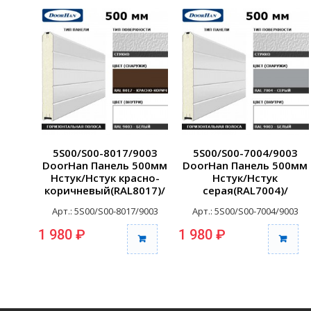
5S00/S00-8017/9003
5S00/S00-7004/9003
DoorHan Панель 500мм
DoorHan Панель 500мм
Нстук/Нстук красно-
Нстук/Нстук
коричневый(RAL8017)/
серая(RAL7004)/
бел(RAL9003) (п/м)
бел(RAL9003) (п/м)
Арт.: 5S00/S00-8017/9003
Арт.: 5S00/S00-7004/9003
1 980 ₽
1 980 ₽