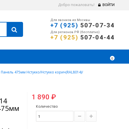
Добро пожаловать!
ВОЙТИ
Для звонков из Москвы
+7 (925)
507-07-34
Для регионов РФ (бесплатно)
+7 (925)
507-04-44
0
 Панель 475мм Нстукко/Нстукко корич(RAL8014)/
1 890 ₽
14
475мм
Количество