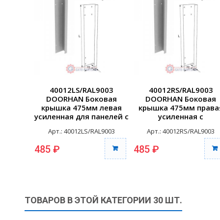
40012LS/RAL9003
40012RS/RAL9003
DOORHAN Боковая
DOORHAN Боковая
крышка 475мм левая
крышка 475мм права
усиленная для панелей с
усиленная с
отверстиями ...
отверстиями для
Арт.: 40012LS/RAL9003
Арт.: 40012RS/RAL9003
креплен...
485 ₽
485 ₽
ТОВАРОВ В ЭТОЙ КАТЕГОРИИ 30 ШТ.