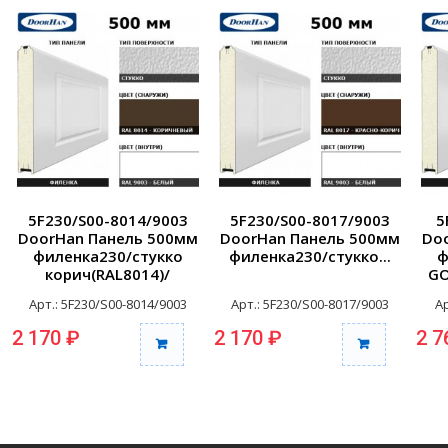
5F230/S00-8014/9003
5F230/S00-8017/9003
5
DoorHan Панель 500мм
DoorHan Панель 500мм
Do
филенка230/стукко
филенка230/стукко...
ф
корич(RAL8014)/
GO
белая(RAL9003) (п/м)
ду
Арт.: 5F230/S00-8014/9003
Арт.: 5F230/S00-8017/9003
А
2 170 ₽
2 170 ₽
2 7