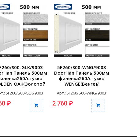
F260/S00-GLK/9003
5F260/S00-WNG/9003
5F260/
orHan Панель 500мм
DoorHan Панель 500мм
DoorHan
иленка260/стукко
филенка260/стукко
филенк
LDEN OAK(Золотой
WENGE(Венге)/
бежева
б)/белая(RAL9003)...
бел(RAL9003) (п/м)
белая(R
рт.: 5F260/S00-GLK/9003
Арт.: 5F260/S00-WNG/9003
Арт.: 5F2
60 ₽
2 760 ₽
2 170 ₽