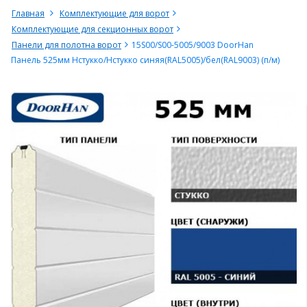
Главная
Комплектующие для ворот
Комплектующие для секционных ворот
Панели для полотна ворот
15S00/S00-5005/9003 DoorHan
Панель 525мм Нстукко/Нстукко синяя(RAL5005)/бел(RAL9003) (п/м)