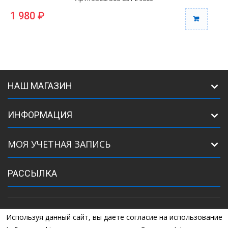
1 980 ₽
1
НАШ МАГАЗИН
ИНФОРМАЦИЯ
МОЯ УЧЕТНАЯ ЗАПИСЬ
РАССЫЛКА
Используя данный сайт, вы даете согласие на использование
©
2005
Комплектующие для ворот. +7 (925) 507-07-34, +7 (925) 507-