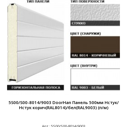
5S00/S00-8014/9003 DoorHan Панель 500мм Нстук/
Нстук корич(RAL8014)/бел(RAL9003) (п/м)
Н
Арт.: 5S00/S00-8014/9003