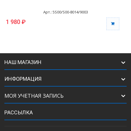
Арт.: 5S00/S00-8014/9003
1 980 ₽
1
НАШ МАГАЗИН
ИНФОРМАЦИЯ
МОЯ УЧЕТНАЯ ЗАПИСЬ
РАССЫЛКА