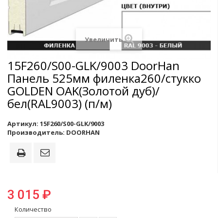
Увеличить
15F260/S00-GLK/9003 DoorHan
Панель 525мм филенка260/стукко
GOLDEN OAK(Золотой дуб)/
бел(RAL9003) (п/м)
Артикул:
15F260/S00-GLK/9003
Производитель:
DOORHAN
3 015 ₽
Количество