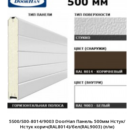
5S00/S00-8014/9003 DoorHan Панель 500мм Нстук/
Нстук корич(RAL8014)/бел(RAL9003) (п/м)
Н