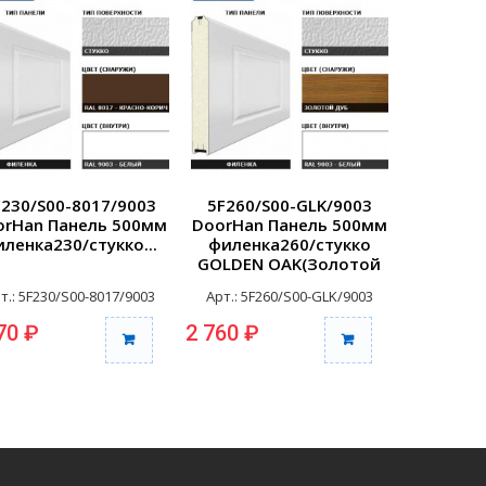
F230/S00-8017/9003
5F260/S00-GLK/9003
5F260/
orHan Панель 500мм
DoorHan Панель 500мм
DoorHan
ленка230/стукко...
филенка260/стукко
филенк
GOLDEN OAK(Золотой
WENG
дуб)/белая(RAL9003)...
бел(RA
т.: 5F230/S00-8017/9003
Арт.: 5F260/S00-GLK/9003
Арт.: 5F
70 ₽
2 760 ₽
2 760 ₽