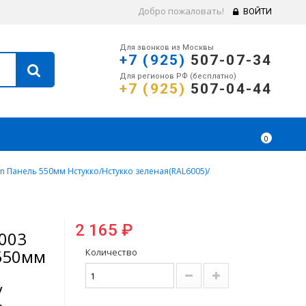
Добро пожаловать!
ВОЙТИ
Для звонков из Москвы
+7 (925)
507-07-34
Для регионов РФ (бесплатно)
+7 (925)
507-04-44
0
n Панель 550мм Нстукко/Нстукко зеленая(RAL6005)/
2 165 ₽
003
550мм
Количество
/