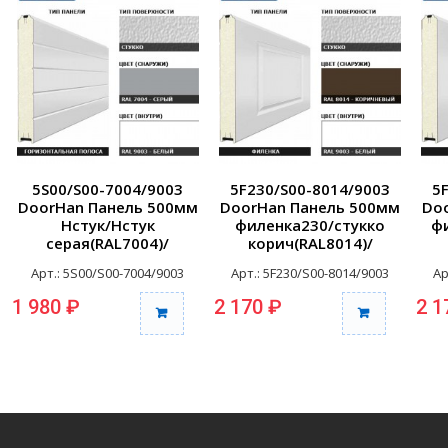
5S00/S00-7004/9003
5F230/S00-8014/9003
5
DoorHan Панель 500мм
DoorHan Панель 500мм
Do
Нстук/Нстук
филенка230/стукко
фи
серая(RAL7004)/
корич(RAL8014)/
бел(RAL9003) (п/м)
белая(RAL9003) (п/м)
Арт.: 5S00/S00-7004/9003
Арт.: 5F230/S00-8014/9003
Ар
1 980 ₽
2 170 ₽
2 1