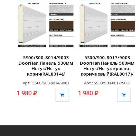
5S00/S00-8014/9003
5S00/S00-8017/9003
DoorHan Панель 500мм
DoorHan Панель 500мм
Нстук/Нстук
Нстук/Нстук красно-
корич(RAL8014)/
коричневый(RAL8017)/
бел(RAL9003) (п/м)
бел(RAL9003) (п/м)
Арт.: 5S00/S00-8014/9003
Арт.: 5S00/S00-8017/9003
1 980 ₽
1 980 ₽