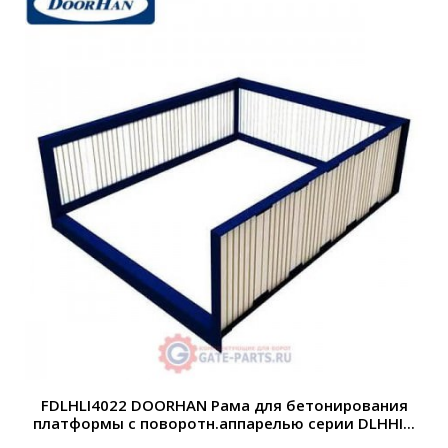
FDLHLI4022 DOORHAN Рама для бетонирования
платформы с поворотн.аппарелью серии DLHHI...