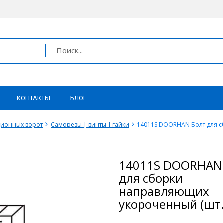
КОНТАКТЫ
БЛОГ
ционных ворот
Саморезы | винты | гайки
14011S DOORHAN Болт для с
14011S DOORHAN
для сборки
направляющих
укороченный (шт.