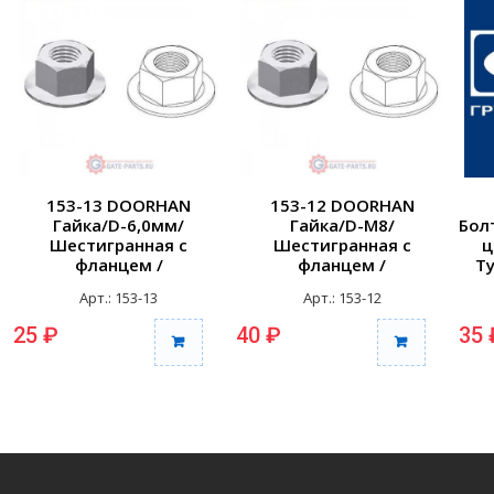
153-13 DOORHAN
153-12 DOORHAN
Гайка/D-6,0мм/
Гайка/D-М8/
Бол
Шестигранная с
Шестигранная с
ц
фланцем /
фланцем /
Т
Неоцинкованный/
Неоцинкованный
Н
Арт.: 153-13
Арт.: 153-12
Нержавеющая сталь
Нержавеющая сталь
(шт.)
(шт.)
25 ₽
40 ₽
35 