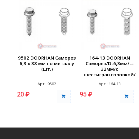
9502 DOORHAN Саморез
164-13 DOORHAN
6,3 х 38 мм по металлу
Саморез/D-6,3мм/L-
(шт.)
32мм/с
шестигран.головкой/
Без шлицы/
Арт.: 9502
Арт.: 164-13
Оксидированный
Сталь...
20 ₽
95 ₽