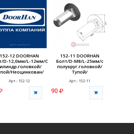
152-12 DOORHAN
152-11 DOORHAN
152-
т/D-12,0мм/L-12мм/С
Болт/D-М8/L-25мм/с
Болт/D
илиндр.головкой/
полукруг.головкой/
полукр
упой/Неоцинкован/
Тупой/
еполнорезьб./шаг
Неоцинкованный/
Неоци
Арт.: 152-12
Арт.: 152-11
Ар
резьбы...
Неполнорезьб./шаг
Неполн
резьбы...
р
₽
90 ₽
95 ₽