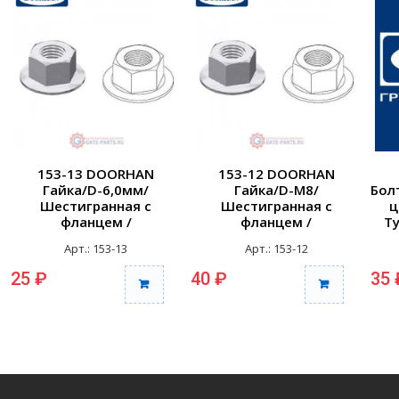
153-13 DOORHAN
153-12 DOORHAN
Гайка/D-6,0мм/
Гайка/D-М8/
Бол
Шестигранная с
Шестигранная с
ц
фланцем /
фланцем /
Т
Неоцинкованный/
Неоцинкованный
Н
Арт.: 153-13
Арт.: 153-12
Нержавеющая сталь
Нержавеющая сталь
(шт.)
(шт.)
25 ₽
40 ₽
35 