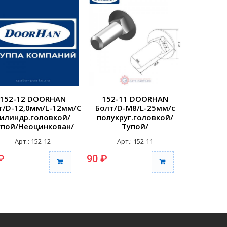
152-12 DOORHAN
152-11 DOORHAN
152-
т/D-12,0мм/L-12мм/С
Болт/D-М8/L-25мм/с
Болт/D
илиндр.головкой/
полукруг.головкой/
полукр
упой/Неоцинкован/
Тупой/
еполнорезьб./шаг
Неоцинкованный/
Неоци
Арт.: 152-12
Арт.: 152-11
Ар
резьбы...
Неполнорезьб./шаг
Неполн
резьбы...
р
₽
90 ₽
95 ₽