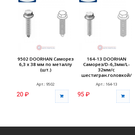
9502 DOORHAN Саморез
164-13 DOORHAN
6,3 х 38 мм по металлу
Саморез/D-6,3мм/L-
(шт.)
32мм/с
шестигран.головкой/
Без шлицы/
Арт.: 9502
Арт.: 164-13
Оксидированный
Сталь...
20 ₽
95 ₽