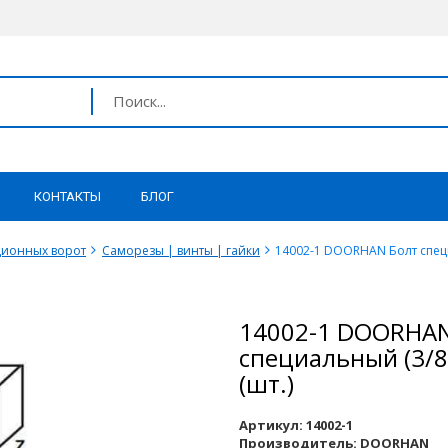
КОНТАКТЫ
БЛОГ
ционных ворот
Саморезы | винты | гайки
14002-1 DOORHAN Болт специа
14002-1 DOORHAN
специальный (3/8
(шт.)
Артикул:
14002-1
Производитель:
DOORHAN