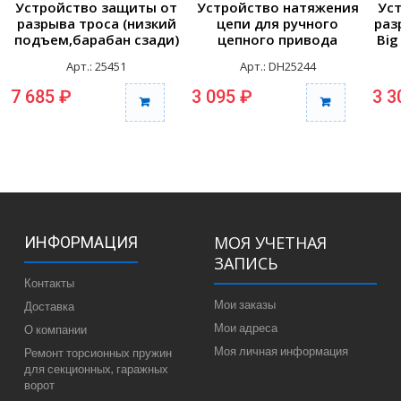
Устройство защиты от
Устройство натяжения
Ус
разрыва троса (низкий
цепи для ручного
раз
подъем,барабан сзади)
цепного привода
Big
(пара)
Арт.: 25451
Арт.: DH25244
7 685 ₽
3 095 ₽
3 3
МОЯ УЧЕТНАЯ
ИНФОРМАЦИЯ
ЗАПИСЬ
Контакты
Мои заказы
Доставка
Мои адреса
О компании
Моя личная информация
Ремонт торсионных пружин
для секционных, гаражных
ворот