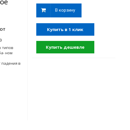
ое
В корзину
Купить в 1 клик
 ОТ
)
Купить дешевле
х типов
ба- ном
 падения в