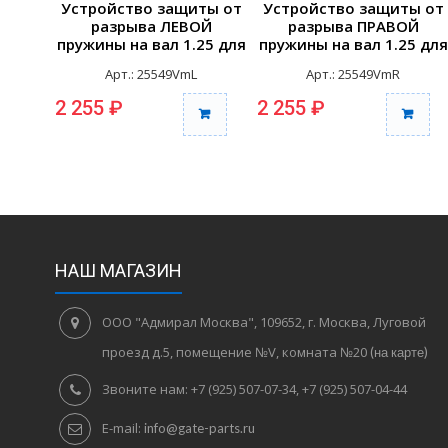
Устройство защиты от
Устройство защиты от
разрыва ЛЕВОЙ
разрыва ПРАВОЙ
пружины на вал 1.25 для
пружины на вал 1.25 для
выносного монтажа
выносного монтажа
Арт.: 25549VmL
Арт.: 25549VmR
(шт.)
(шт.)
2 255 ₽
2 255 ₽
НАШ МАГАЗИН
ООО "Адмирал Москва", 109652, г. Москва, Луговой
проезд д.5, помещение №V, комната №20
(на карте)
Звоните нам:
+7 (925) 507-07-34, +7 (925) 507-04-44
E-mail:
info@gate-parts.ru