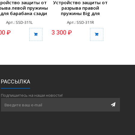
тройство защиты от
Устройство защиты от
Устройс
рыва левой пружины
разрыва правой
разрыва 
 для барабана сзади
пружины Big для
Big с кро
(шт.)
барабана сзади (шт.)
ст
Арт.: SSD-311L
Арт.: SSD-311R
Арт
00 ₽
3 300 ₽
3 110 ₽
РАССЫЛКА
Подпишитесь на наши новости!