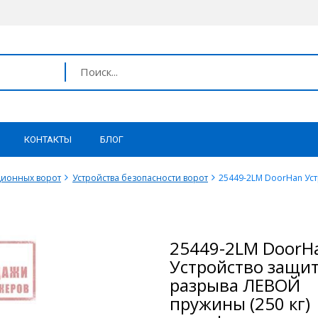
КОНТАКТЫ
БЛОГ
ционных ворот
Устройства безопасности ворот
25449-2LM DoorHan Уст
25449-2LM DoorH
Устройство защит
разрыва ЛЕВОЙ
пружины (250 кг)