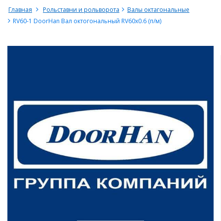
Главная
Рольставни и рольворота
Валы октагональные
RV60-1 DoorHan Вал октогональный RV60x0.6 (п/м)