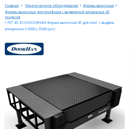
Главная
Перегрузочное оборудование
Фермы выносные
Фермы выносные для платформ с выдвижной аппарелью 45
градусов
FET-45-3510 DOORHAN Ферма выносная 45 для плат. с выдвиж.
аппарелью (1000) L-3500 (шт.)