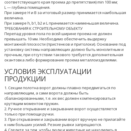
соответствующего края проема до препятствия) min 100 мм;
L — глубина помещения.
При замере Н и В за итоговый размер принимается наибольшая
величина.
При замере h, b1, b2 и L принимается наименьшая величина.
ТРЕБОВАНИЯ К СТРОИТЕЛЬНОМУ ОБЪЕКТУ
Перепад уровня пола по всей ширине проема не должен
превышать 10 мм. Необходимо обеспечить выдержку
монтажной плоскости (пристенков и притолоки). Основание под
установку системы направляющих должно быть монолитным и
прочным, при отсутствии такового требуется дополнительная
окантовка либо формирование проема металлоизделиями.
УСЛОВИЯ ЭКСПЛУАТАЦИИ
ПРОДУКЦИИ
1. Секции полотна ворот должны плавно передвигаться по
направляющим, а сами ворота должны быть
сбалансированными, т.е. их вес должен компенсироваться
крутящим моментом пружин.
2. Ручное открывание и закрывание ворот осуществляется
только при помощи ручки.
3. При открывании и закрывании ворот вручную не прилагайте
к ним больших усилий. Резкие рывки запрещаются.
4. Следите за тем, чтобы люди и животные не находились в