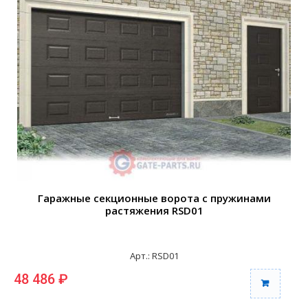
Гаражные секционные ворота с пружинами
растяжения RSD01
Арт.: RSD01
48 486 ₽
4