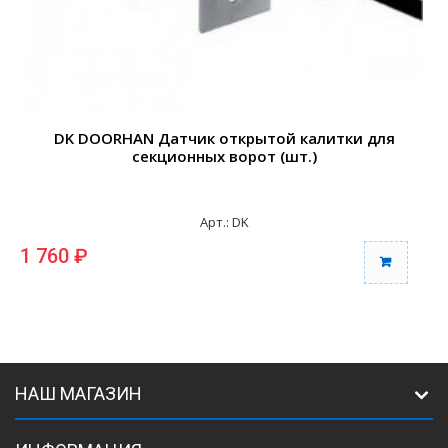
DK DOORHAN Датчик открытой калитки для
секционных ворот (шт.)
Арт.: DK
1 760 ₽
1
НАШ МАГАЗИН