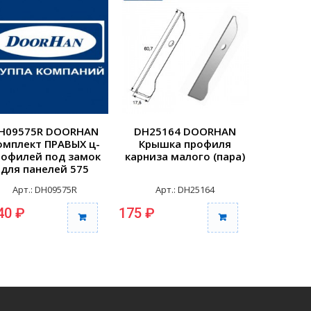
H09575R DOORHAN
DH25164 DOORHAN
DH2516
омплект ПРАВЫХ ц-
Крышка профиля
Крыш
рофилей под замок
карниза малого (пара)
усилител
для панелей 575
покр
(комплект)
Арт.: DH09575R
Арт.: DH25164
Арт.
40 ₽
175 ₽
320 ₽