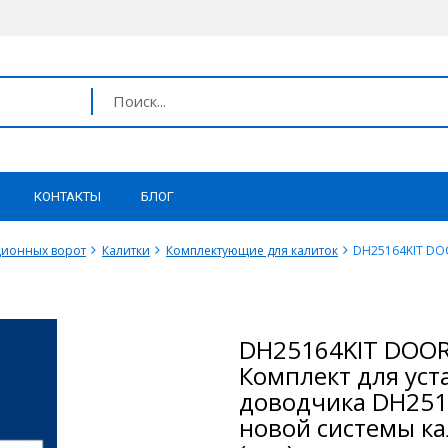
КОНТАКТЫ
БЛОГ
ционных ворот
Калитки
Комплектующие для калиток
DH25164KIT DO
DH25164KIT DOO
Комплект для уст
доводчика DH251
новой системы к