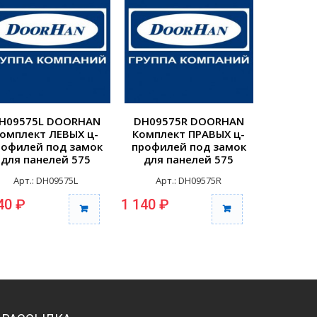
H09575L DOORHAN
DH09575R DOORHAN
DH251
омплект ЛЕВЫХ ц-
Комплект ПРАВЫХ ц-
Крыш
рофилей под замок
профилей под замок
карниза
для панелей 575
для панелей 575
(комплект)
(комплект)
Арт.: DH09575L
Арт.: DH09575R
Арт
40 ₽
1 140 ₽
175 ₽