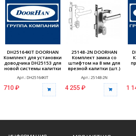
DH25164KIT DOORHAN
25148-2N DOORHAN
D
Комплект для установки
Комплект замка со
К
доводчика DH25153 для
штифтом на 8 мм для
п
новой системы калитки
врезной калитки (шт.)
(шт.)
Арт.: DH25164KIT
Арт.: 25148-2N
710 ₽
4 255 ₽
1 1