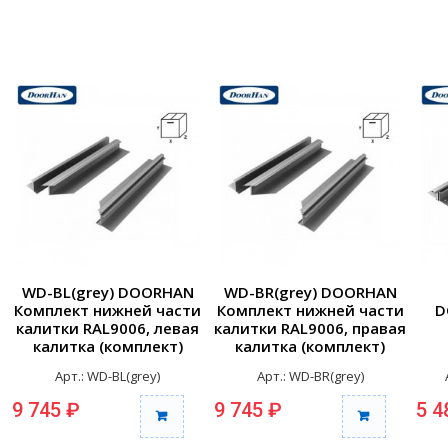
WD-BL(grey) DOORHAN
WD-BR(grey) DOORHAN
и
Комплект нижней части
Комплект нижней части
D
я
калитки RAL9006, левая
калитки RAL9006, правая
калитка (комплект)
калитка (комплект)
к
Арт.: WD-BL(grey)
Арт.: WD-BR(grey)
9 745 ₽
9 745 ₽
5 4