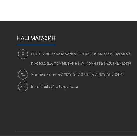
НАШ МАГАЗИН
ООО "Адмирал Москва", 109652, г. Москва, Луговой
проезд д.5, помещение №V, комната №20
(на карте)
Звоните нам:
+7 (925) 507-07-34, +7 (925) 507-04-44
E-mail:
info@gate-parts.ru