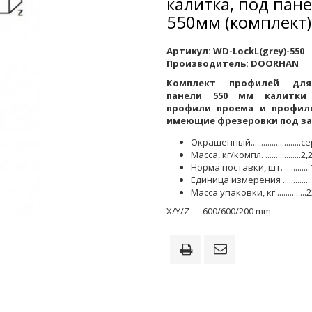
калитка, под пан
550мм (комплект)
Артикул:
WD-LockL(grey)-550
Производитель:
DOORHAN
Комплект профилей для
панели 550 мм калитки
профили проема и профил
имеющие фрезеровки под за
Окрашенный.......................
Масса, кг/компл. .................2,
Норма поставки, шт. ...........
Единица измерения ............
Масса упаковки, кг ..............
X/Y/Z — 600/600/200 mm