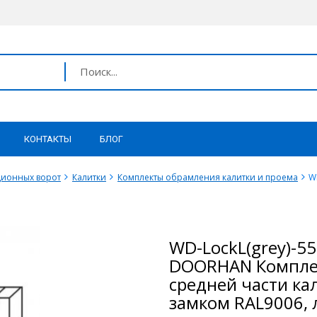
КОНТАКТЫ
БЛОГ
ционных ворот
Калитки
Комплекты обрамления калитки и проема
W
WD-LockL(grey)-5
DOORHAN Компле
средней части ка
замком RAL9006, 