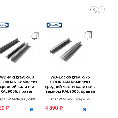
WD-MR(grey)-500
WD-LockR(grey)-575
WD-ML
OORHAN Комплект
DOORHAN Комплект
DOORH
средней калитки
средней части калитки c
средней 
RAL9006, правая
замком RAL9006, правая
RAL9006,
алитка, под панель
калитка, под...
под па
Арт.: WD-MR(grey)-500
Арт.: WD-LockR(grey)-575
Арт.: W
500мм...
80 ₽
4 890 ₽
5 120 ₽