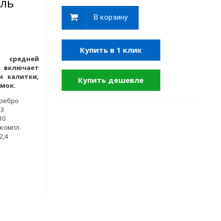
ель
В корзину
Купить в 1 клик
 средней
 включает
и калитки,
Купить дешевле
мок.
.серебро
23
.10
..компл.
22,4