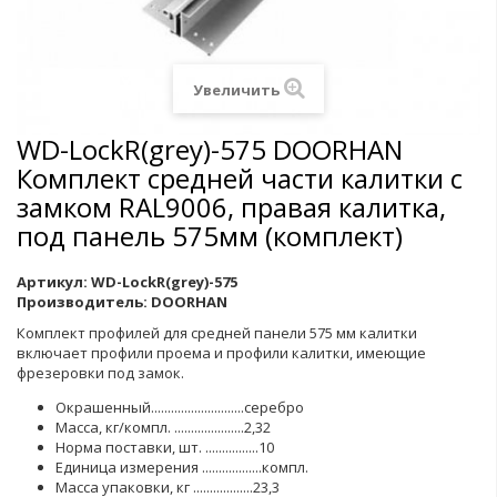
Увеличить
WD-LockR(grey)-575 DOORHAN
Комплект средней части калитки c
замком RAL9006, правая калитка,
под панель 575мм (комплект)
Артикул:
WD-LockR(grey)-575
Производитель:
DOORHAN
Комплект профилей для средней панели 575 мм калитки
включает профили проема и профили калитки, имеющие
фрезеровки под замок.
Окрашенный............................серебро
Масса, кг/компл. .....................2,32
Норма поставки, шт. ................10
Единица измерения ..................компл.
Масса упаковки, кг ..................23,3