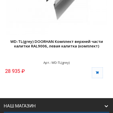
WD-TL(grey) DOORHAN Комплект верхней части
калитки RAL9006, левая калитка (комплект)
Арт.: WD-TL(grey)
28 935 ₽
2
НАШ МАГАЗИН