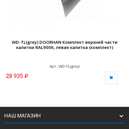
WD-TL(grey) DOORHAN Комплект верхней части
калитки RAL9006, левая калитка (комплект)
Арт.: WD-TL(grey)
28 935 ₽
2
НАШ МАГАЗИН