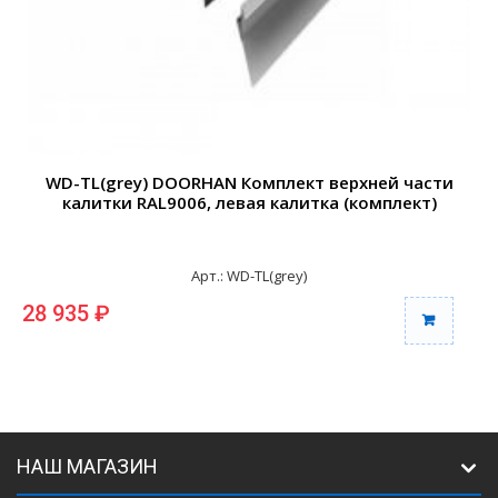
WD-TL(grey) DOORHAN Комплект верхней части
калитки RAL9006, левая калитка (комплект)
Арт.: WD-TL(grey)
28 935 ₽
2
НАШ МАГАЗИН