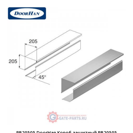
RB20505 DoorHan Короб защитный RB20505