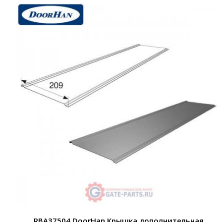
RBA37504 DoorHan Крышка дополнительная