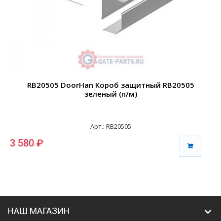
RB20505 DoorHan Короб защитный RB20505
зеленый (п/м)
Арт.: RB20505
3 580 ₽
3
НАШ МАГАЗИН