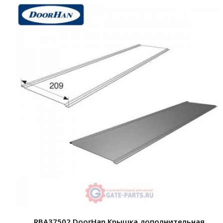
RBA37502 DoorHan Крышка дополнительная