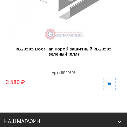
RB20505 DoorHan Короб защитный RB20505
зеленый (п/м)
Арт.: RB20505
3 580 ₽
3
НАШ МАГАЗИН