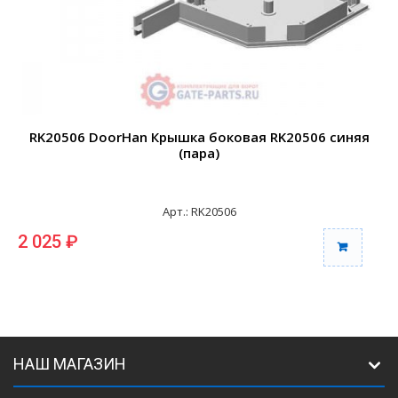
RK20506 DoorHan Крышка боковая RK20506 синяя
(пара)
Арт.: RK20506
2 025 ₽
2
НАШ МАГАЗИН