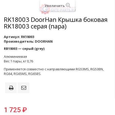
Увеличить
RK18003 DoorHan Крышка боковая
RK18003 серая (пара)
Артикул:
RK18003
Производитель:
DOORHAN
RB18003 — серый (grey)
Алюминиевая
Вес 1 пары, кг 0,76
Применяется совместно с направляющими RG53MS, RG53BN,
RG64, RG65MS, RG65BS.
1 725 ₽