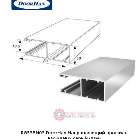
RG53BN03 DoorHan Направляющий профиль
RG53BN03 серый (п/м)