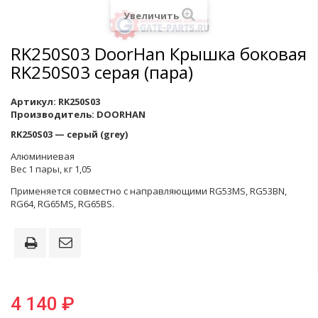
Увеличить
RK250S03 DoorHan Крышка боковая
RK250S03 серая (пара)
Артикул:
RK250S03
Производитель:
DOORHAN
RK250S03 — серый (grey)
Алюминиевая
Вес 1 пары, кг 1,05
Применяется совместно с направляющими RG53MS, RG53BN,
RG64, RG65MS, RG65BS.
4 140 ₽