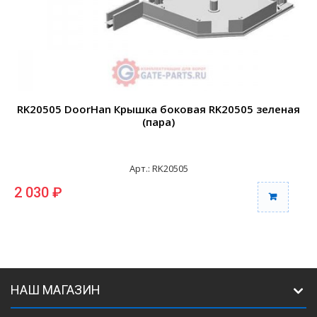
RK20505 DoorHan Крышка боковая RK20505 зеленая
(пара)
Арт.: RK20505
2 030 ₽
2
НАШ МАГАЗИН