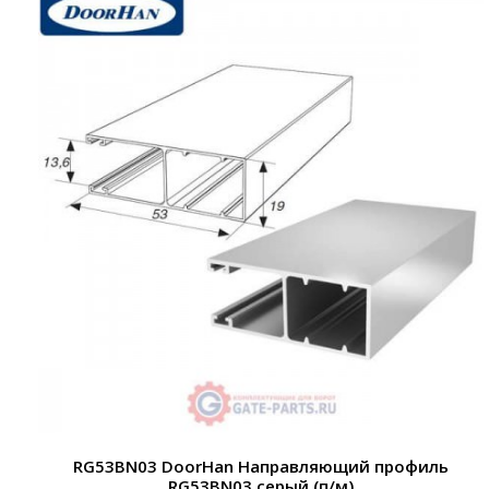
RG53BN03 DoorHan Направляющий профиль
RG53BN03 серый (п/м)