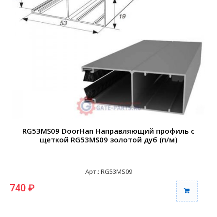
RG53MS09 DoorHan Направляющий профиль с
щеткой RG53MS09 золотой дуб (п/м)
Арт.: RG53MS09
740 ₽