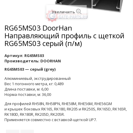
Увеличить
RG65MS03 DoorHan
Направляющий профиль с щеткой
RG65MS03 серый (п/м)
Артикул:
RG65MS03
Производитель:
DOORHAN
RG65МS03 — серый (grey)
Алюминиевый, экструдированный
Вес 1 погонного метра, кг: 0,489
Длина поставки, м: 6,00
Норма поставки, м: 36,00
Для профилей RH58N, RH58PN, RHE58M, RHE56M, RHE56GM
и крышек боковых RK165, RK180, RK205 и RK250S, RK165D, RK165R,
RK180D, RK180R, RK205D, RK205R.
Применяется совместно с вставкой-щеткой UP7.