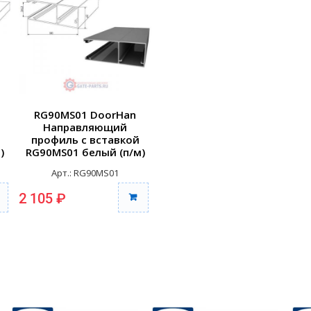
RG90MS01 DoorHan
Направляющий
профиль с вставкой
)
RG90MS01 белый (п/м)
Арт.: RG90MS01
2 105 ₽