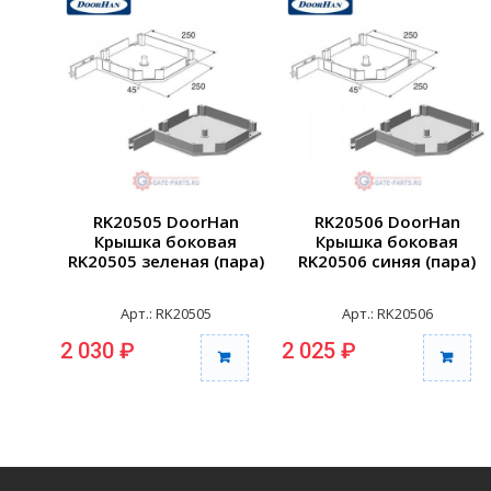
RK20505 DoorHan
RK20506 DoorHan
Крышка боковая
Крышка боковая
RK20505 зеленая (пара)
RK20506 синяя (пара)
Арт.: RK20505
Арт.: RK20506
2 030 ₽
2 025 ₽