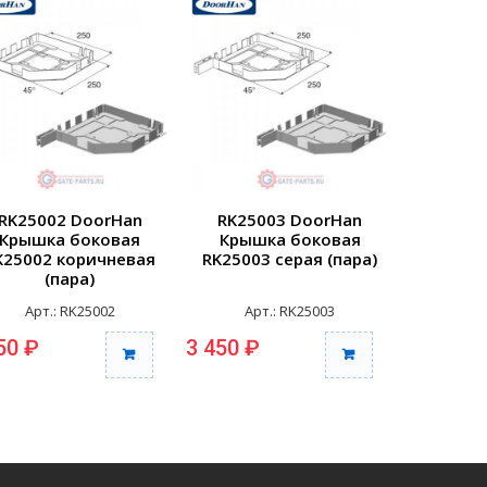
RK25002 DoorHan
RK25003 DoorHan
RK250
Крышка боковая
Крышка боковая
Крыш
K25002 коричневая
RK25003 серая (пара)
RK25004 
(пара)
Арт.: RK25002
Арт.: RK25003
Арт
50 ₽
3 450 ₽
3 450 ₽