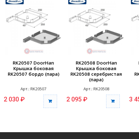
RK20507 DoorHan
RK20508 DoorHan
Крышка боковая
Крышка боковая
RK20507 бордо (пара)
RK20508 серебристая
R
(пара)
Арт.: RK20507
Арт.: RK20508
2 030 ₽
2 095 ₽
3 4