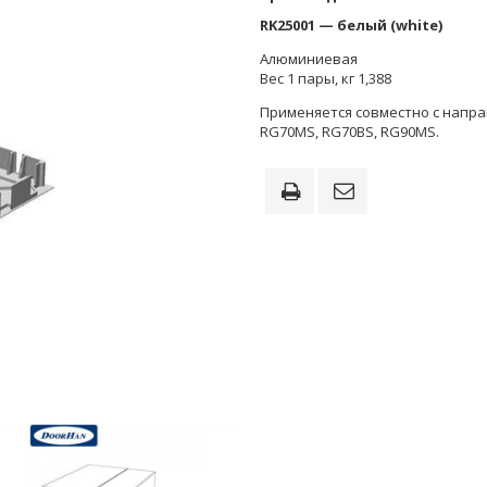
RK25001 — белый (white)
Алюминиевая
Вес 1 пары, кг 1,388
Применяется совместно с нап
RG70MS, RG70BS, RG90MS.