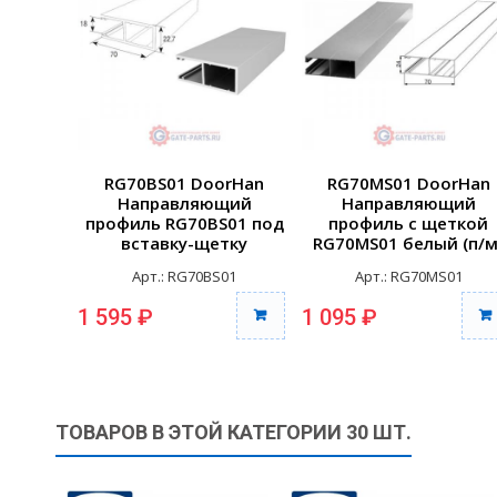
RG70BS01 DoorHan
RG70MS01 DoorHan
Направляющий
Направляющий
профиль RG70BS01 под
профиль с щеткой
вставку-щетку
RG70MS01 белый (п/м
усиленный белый (п/м)
Арт.: RG70BS01
Арт.: RG70MS01
1 595 ₽
1 095 ₽
ТОВАРОВ В ЭТОЙ КАТЕГОРИИ 30 ШТ.