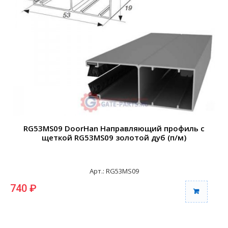
RG53MS09 DoorHan Направляющий профиль с
щеткой RG53MS09 золотой дуб (п/м)
Арт.: RG53MS09
740 ₽