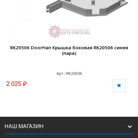
RK20506 DoorHan Крышка боковая RK20506 синяя
(пара)
Арт.: RK20506
2 025 ₽
2
НАШ МАГАЗИН