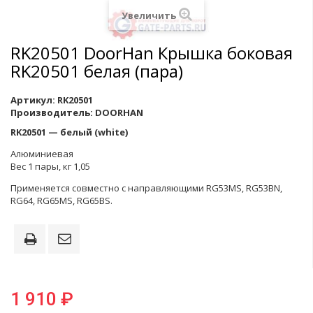
Увеличить
RK20501 DoorHan Крышка боковая
RK20501 белая (пара)
Артикул:
RK20501
Производитель:
DOORHAN
RK20501 — белый (white)
Алюминиевая
Вес 1 пары, кг 1,05
Применяется совместно с направляющими RG53MS, RG53BN,
RG64, RG65MS, RG65BS.
1 910 ₽