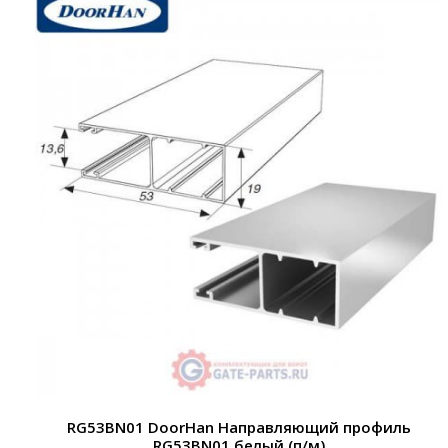
RG53BN01 DoorHan Направляющий профиль
RG53BN01 белый (п/м)