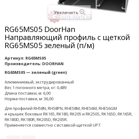
Увеличить
RG65MS05 DoorHan
Направляющий профиль с щеткой
RG65MS05 зеленый (п/м)
Артикул:
RG65MS05
Производитель:
DOORHAN
RG65МS05 — зеленый (green)
Алюминиевый, экструдированный
Вес 1 погонного метра, кг: 0,489
Длина поставки, м: 6,00
Норма поставки, м: 36,00
Для профилей RH58N, RH58PN, RHE58M, RHE56M, RHE56GM
и крышек боковых RK165, RK180, RK205 и RK250S, RK165D, RK165R,
RK180D, RK180R, RK205D, RK205R.
Применяется совместно с вставкой-щеткой UP7.