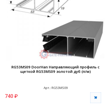
RG53MS09 DoorHan Направляющий профиль с
щеткой RG53MS09 золотой дуб (п/м)
Арт.: RG53MS09
740 ₽